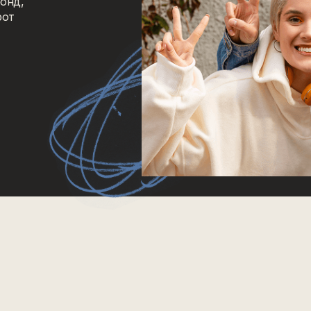
онд,
рот