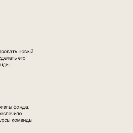
ировать новый
сделать его
нды.
риалы фонда,
беспечило
урсы команды.