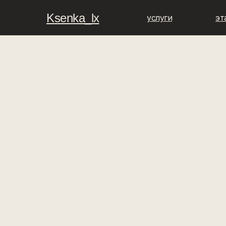
Ksenka_lx
услуги
эт
главная
кейсы
/
АРИФМ
ДОБРА