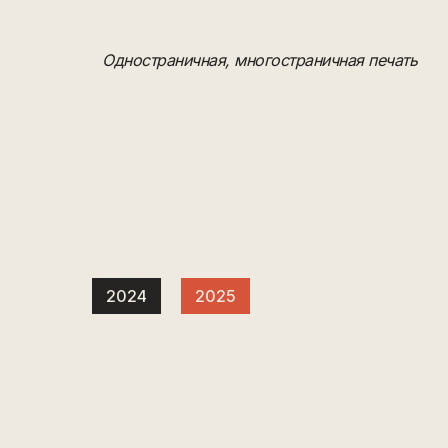
Дизайн для благотворительного фонда
Одностраничная, многостраничная печать
С годами работа с фондом менялась. В 2024 и
разные задачи и развивала визуальный стиль
за шагом.
2024
2025