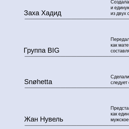
Cоздала
и единую
Заха Хадид
из двух 
Передал
как мат
Группа BIG
составля
Сделали 
Snøhetta
следует 
Предста
как еди
Жан Нувель
мужское