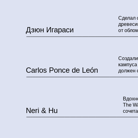
Сделал 
древеси
Дзюн Игараси
от обло
Создали
кампуса
Carlos Ponce de León
должен с
Вдохн
The Wa
Neri & Hu
сочет