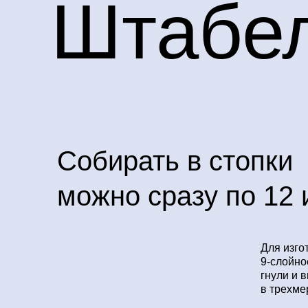
Штабе
Собирать в стопки
можно сразу по 12 
Для изго
9-слойно
гнули и 
в трехме