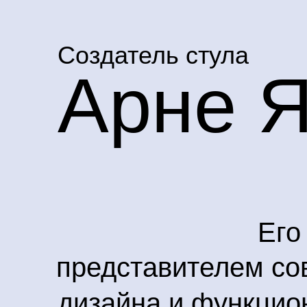
Создатель стула
Арне Я
Его
представителем со
дизайна и функцио