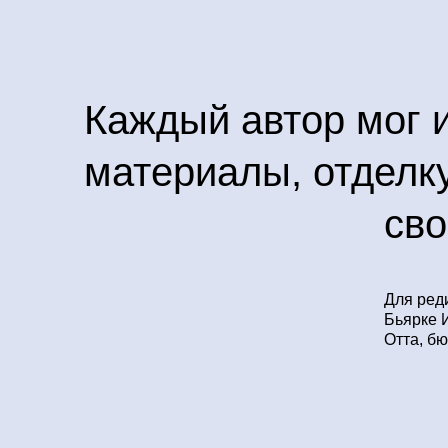
Каждый автор мог 
материалы, отделку
сво
Для ред
Бьярке 
Отта, бю