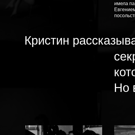
имела па
Евгение
посольст
Кристин рассказыв
сек
кот
Но 