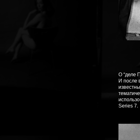
О “деле 
И после 
известны
тематиче
использо
Series 7.