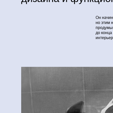
Он начин
но этим 
продумыв
до конца
интерьер