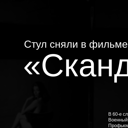
Стул сняли в фильме
«Сканд
В 60-е с
Военный
Профьюмо