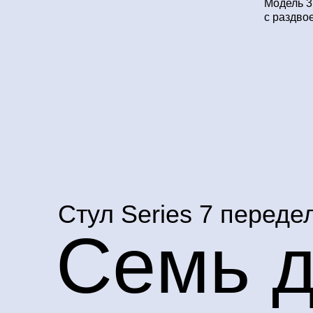
Модель 3
с раздво
Стул Series 7 переде
Семь 