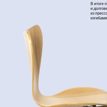
В итоге 
и долгов
из пресс
изгибами