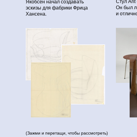
Стул Ant
Якобсен начал создавать
Он был л
эскизы для фабрики Фрица
и отличн
Хансена.
(Зажми и перетащи, чтобы рассмотреть)